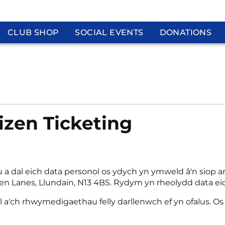
CLUB SHOP
SOCIAL EVENTS
DONATIONS
izen Ticketing
a dal eich data personol os ydych yn ymweld â'n siop ar-le
n Lanes, Llundain, N13 4BS. Rydym yn rheolydd data eic
thiol a'ch rhwymedigaethau felly darllenwch ef yn ofalus