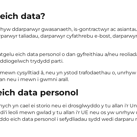
eich data?
rhyw ddarparwyr gwasanaeth, is-gontractwyr ac asiantau
parwyr taliadau, darparwyr cyfathrebu e-bost, darparwyr
datgelu eich data personol o dan gyfreithiau a/neu reolia
 ddiogelwch trydydd parti.
 mewn cysylltiad â, neu yn ystod trafodaethau o, unrhyw
gan neu i mewn i gwmni arall.
eich data personol
ennych yn cael ei storio neu ei drosglwyddo y tu allan i
di'i leoli mewn gwlad y tu allan i'r UE neu os yw unrh
wyddo eich data personol i sefydliadau sydd wedi darparu