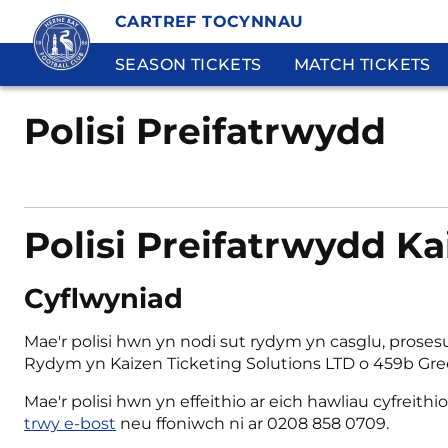
CARTREF TOCYNNAU
SEASON TICKETS
MATCH TICKETS
Polisi Preifatrwydd
Polisi Preifatrwydd Ka
Cyflwyniad
Mae'r polisi hwn yn nodi sut rydym yn casglu, prosesu 
Rydym yn Kaizen Ticketing Solutions LTD o 459b Gree
Mae'r polisi hwn yn effeithio ar eich hawliau cyfrei
trwy e-bost
neu ffoniwch ni ar 0208 858 0709.