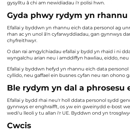
gysylltu â chi am newidiadau i'r polisi hwn.
Gyda phwy rydym yn rhannu 
Efallai y byddwn yn rhannu eich data personol ag un
rhan ac yn unol â'n cyfarwyddiadau, gan gynnwys dar
chyfreithwyr.
O dan rai amgylchiadau efallai y bydd yn rhaid i ni d
wyngalchu arian neu i amddiffyn hawliau, eiddo, neu
Efallai y byddwn hefyd yn rhannu eich data personol
cyllido, neu gaffael ein busnes cyfan neu ran ohono 
Ble rydym yn dal a phrosesu 
Efallai y bydd rhai neu'r holl ddata personol sydd g
gynnwys er enghraifft, os yw ein gweinydd e-bost we
wedi'u lleoli y tu allan i'r UE. Byddwn ond yn trosgl
Cwcis