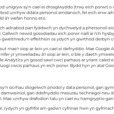
d unigryw sy'n cael ei drosglwyddo (trwy eich porwr) o we
bod unrhyw ddata personol amdanoch, fel eich enw a/neu 
 â'r wefan honno eto.
n eich adnabod pan fyddwch yn dychwelyd a phersonoli ei
l. Gallwch newid gosodiadau eich porwr naill ai i'ch hy
 yn gweithredu'n effeithlon os ydych yn gwrthod derbyn c
sut mae'r siop ar-lein yn cael ei defnyddio. Mae Google
r yr ymweliadau â'r siop ar-lein, o ble y daeth ymwelwyr
alytics yn gosod sawl cwci parhaus ar yriant caled eic
uogi cwcis parhaus yn eich porwr. Bydd hyn yn atal Goo
'n sicrhau diogelwch priodol y data personol, gan gy
od damweiniol, gan ddefnyddio mesurau technegol neu dr
ogel. Mae unrhyw drafodion talu yn cael eu hamgryptio ga
, rydych yn gyfrifol am gadw'r cyfrinair hwn yn gyfrinach