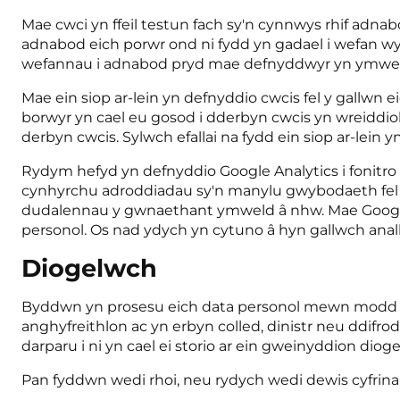
Mae cwci yn ffeil testun fach sy'n cynnwys rhif adnabo
adnabod eich porwr ond ni fydd yn gadael i wefan wy
wefannau i adnabod pryd mae defnyddwyr yn ymweld
Mae ein siop ar-lein yn defnyddio cwcis fel y gallw
borwyr yn cael eu gosod i dderbyn cwcis yn wreiddio
derbyn cwcis. Sylwch efallai na fydd ein siop ar-lein
Rydym hefyd yn defnyddio Google Analytics i fonitro 
cynhyrchu adroddiadau sy'n manylu gwybodaeth fel nife
dudalennau y gwnaethant ymweld â nhw. Mae Google An
personol. Os nad ydych yn cytuno â hyn gallwch anall
Diogelwch
Byddwn yn prosesu eich data personol mewn modd sy
anghyfreithlon ac yn erbyn colled, dinistr neu ddifr
darparu i ni yn cael ei storio ar ein gweinyddion di
Pan fyddwn wedi rhoi, neu rydych wedi dewis cyfrinair