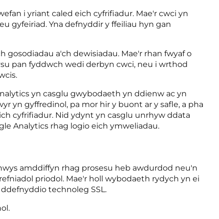
fan i yriant caled eich cyfrifiadur. Mae'r cwci yn
gyfeiriad. Yna defnyddir y ffeiliau hyn gan
ch gosodiadau a'ch dewisiadau. Mae'r rhan fwyaf o
sbysu pan fyddwch wedi derbyn cwci, neu i wrthod
wcis.
 Analytics yn casglu gwybodaeth yn ddienw ac yn
 yn gyffredinol, pa mor hir y buont ar y safle, a pha
h cyfrifiadur. Nid ydynt yn casglu unrhyw ddata
gle Analytics rhag logio eich ymweliadau.
nnwys amddiffyn rhag prosesu heb awdurdod neu'n
efniadol priodol. Mae'r holl wybodaeth rydych yn ei
n ddefnyddio technoleg SSL.
ol.