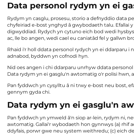
Data personol rydym yn ei ga
Rydym yn casglu, prosesu, storio a defnyddio data 
chyfeiriad e-bost ynghyd â gwybodaeth talu. Efallai y
digwyddiad. Rydych yn cytuno eich bod wedi hysbysu
ac, lle bo angen, wedi cael eu caniatâd fel y gallwn br
Rhaid i'r holl ddata personol rydych yn ei ddarparu i 
adnabod, byddwn yn cofnodi hyn.
Nid oes angen i chi ddarparu unrhyw ddata personol i 
Data rydym yn ei gasglu'n awtomatig o'r polisi hwn,
Pan fyddwch yn cysylltu â ni trwy e-bost neu bost, e
gennym gyda chi.
Data rydym yn ei gasglu'n a
Pan fyddwch yn ymweld â'n siop ar-lein, rydym ni, n
awtomatig. Gallai'r wybodaeth hon gynnwys (a) rhif a
ddyfais, porwr gwe neu system weithredu; (c) eich d