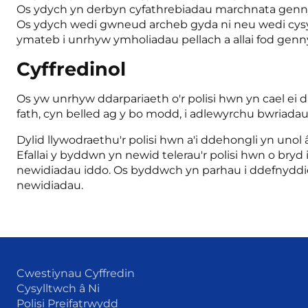
Os ydych yn derbyn cyfathrebiadau marchnata gennym 
Os ydych wedi gwneud archeb gyda ni neu wedi cysyll
ymateb i unrhyw ymholiadau pellach a allai fod genn
Cyffredinol
Os yw unrhyw ddarpariaeth o'r polisi hwn yn cael ei 
fath, cyn belled ag y bo modd, i adlewyrchu bwriadau'r
Dylid llywodraethu'r polisi hwn a'i ddehongli yn uno
Efallai y byddwn yn newid telerau'r polisi hwn o bryd
newidiadau iddo. Os byddwch yn parhau i ddefnyddio 
newidiadau.
Cwestiynau Cyffredin
Cysylltwch â Ni
Polisi Preifatrwydd