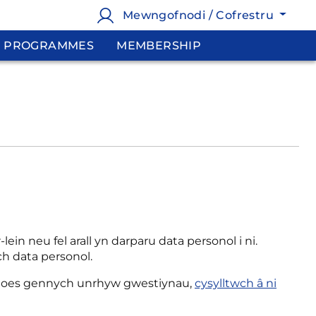
Mewngofnodi / Cofrestru
PROGRAMMES
MEMBERSHIP
in neu fel arall yn darparu data personol i ni.
h data personol.
. Os oes gennych unrhyw gwestiynau,
cysylltwch â ni