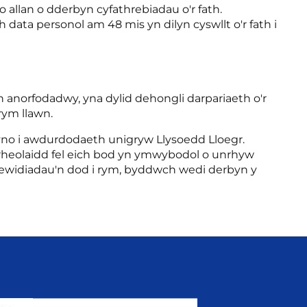
allan o dderbyn cyfathrebiadau o'r fath.
ata personol am 48 mis yn dilyn cyswllt o'r fath i
n anorfodadwy, yna dylid dehongli darpariaeth o'r
rym llawn.
lwyno i awdurdodaeth unigryw Llysoedd Lloegr.
yn rheolaidd fel eich bod yn ymwybodol o unrhyw
 newidiadau'n dod i rym, byddwch wedi derbyn y