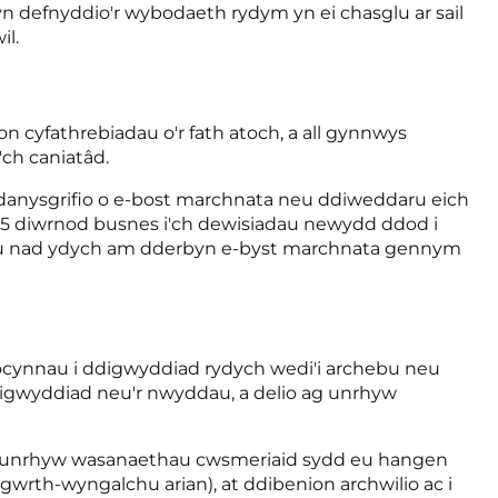
n defnyddio'r wybodaeth rydym yn ei chasglu ar sail
il.
 cyfathrebiadau o'r fath atoch, a all gynnwys
ch caniatâd.
d-danysgrifio o e-bost marchnata neu ddiweddaru eich
at 5 diwrnod busnes i'ch dewisiadau newydd ddod i
bysu nad ydych am dderbyn e-byst marchnata gennym
tocynnau i ddigwyddiad rydych wedi'i archebu neu
igwyddiad neu'r nwyddau, a delio ag unrhyw
 ag unrhyw wasanaethau cwsmeriaid sydd eu hangen
 gwrth-wyngalchu arian), at ddibenion archwilio ac i