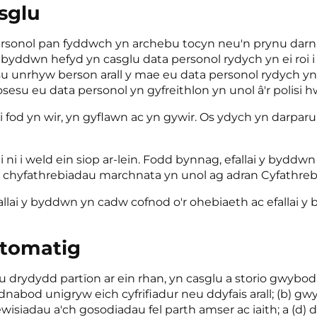
sglu
personol pan fyddwch yn archebu tocyn neu'n prynu darn
 byddwn hefyd yn casglu data personol rydych yn ei roi i 
 unrhyw berson arall y mae eu data personol rydych yn 
osesu eu data personol yn gyfreithlon yn unol â'r polisi h
ni fod yn wir, yn gyflawn ac yn gywir. Os ydych yn darpar
ni i weld ein siop ar-lein. Fodd bynnag, efallai y byddwn
 a chyfathrebiadau marchnata yn unol ag adran Cyfathreb
fallai y byddwn yn cadw cofnod o'r ohebiaeth ac efallai
wtomatig
eu drydydd partïon ar ein rhan, yn casglu a storio gwyb
dnabod unigryw eich cyfrifiadur neu ddyfais arall; (b) 
ewisiadau a'ch gosodiadau fel parth amser ac iaith; a (