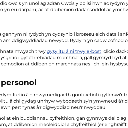
o cwcis yn unol ag adran Cwcis y polisi hwn ac rydym y
dym yn eu darparu, ac at ddibenion dadansoddol ac ymchw
ennym ni rydych yn cydsynio i brosesu eich data i anfon
eth am ddigwyddiadau newydd. Rydym yn cadw cofnod o'
rchnata mwyach trwy
gysylltu â ni trwy e-bost
, clicio da
anysgrifio i gyfathrebiadau marchnata, gall gymryd hyd 
in cofnodion at ddibenion marchnata nes i chi ein hys
 personol
ymffurfio â'n rhwymedigaeth gontractiol i gyflenwi'r 
lltu â chi gydag unrhyw wybodaeth sy'n ymwneud â'r d
ewn perthynas â'r digwyddiad neu'r nwyddau.
onol at ein buddiannau cyfreithlon, gan gynnwys delio
, at ddibenion rheoleiddiol a chyfreithiol (er enghraifft