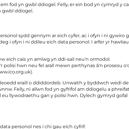
m fod yn gwbl ddiogel. Felly, er ein bod yn cymryd y ca
 gwbl ddiogel.
ersonol sydd gennym ar eich cyfer, ac i ofyn i ni gywiro
 i ofyn i ni ddileu eich data personol. I arfer yr hawli
yw eich cais yn amlwg yn ddi-sail neu'n ormodol.
lisi hwn neu fel arall mewn perthynas â'n prosesu o'ch
w.ico.org.uk).
safleoedd eraill o ddiddordeb. Unwaith y byddwch wedi def
wnnw. Felly, ni allwn fod yn gyfrifol am ddiogelu a ph
l eu llywodraethu gan y polisi hwn. Dylech gymryd gofal a 
ta personol nes i chi gau eich cyfrif.