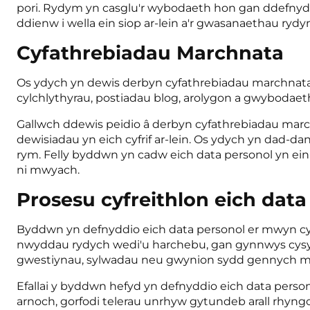
pori. Rydym yn casglu'r wybodaeth hon gan ddefnyddi
ddienw i wella ein siop ar-lein a'r gwasanaethau ry
Cyfathrebiadau Marchnata
Os ydych yn dewis derbyn cyfathrebiadau marchnata g
cylchlythyrau, postiadau blog, arolygon a gwyboda
Gallwch ddewis peidio â derbyn cyfathrebiadau ma
dewisiadau yn eich cyfrif ar-lein. Os ydych yn dad-d
rym. Felly byddwn yn cadw eich data personol yn e
ni mwyach.
Prosesu cyfreithlon eich data
Byddwn yn defnyddio eich data personol er mwyn cyd
nwyddau rydych wedi'u harchebu, gan gynnwys cysy
gwestiynau, sylwadau neu gwynion sydd gennych m
Efallai y byddwn hefyd yn defnyddio eich data pers
arnoch, gorfodi telerau unrhyw gytundeb arall rhyngom