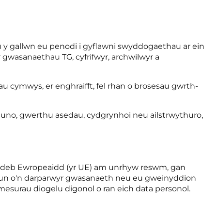
 y gallwn eu penodi i gyflawni swyddogaethau ar ein
 gwasanaethau TG, cyfrifwyr, archwilwyr a
dau cymwys, er enghraifft, fel rhan o brosesau gwrth-
 uno, gwerthu asedau, cydgrynhoi neu ailstrwythuro,
'r Undeb Ewropeaidd (yr UE) am unrhyw reswm, gan
yw un o'n darparwyr gwasanaeth neu eu gweinyddion
 mesurau diogelu digonol o ran eich data personol.