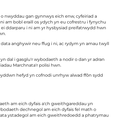
 o nwyddau gan gynnwys eich enw, cyfeiriad a
ni am bobl eraill os ydych yn eu cofrestru i fynychu
ei ddarparu i ni am yr hysbysiad preifatrwydd hwn
wn.
u data anghywir neu ffug i ni, ac rydym yn amau twyll
 yn dal i gasglu'r wybodaeth a nodir o dan yr adran
iadau Marchnata'r polisi hwn.
 y byddwn hefyd yn cofnodi unrhyw alwad ffôn sydd
odaeth am eich dyfais a'ch gweithgareddau yn
gwybodaeth dechnegol am eich dyfais fel math o
d) data ystadegol am eich gweithredoedd a phatrymau