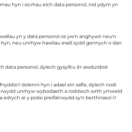
mau hyn i sicrhau eich data personol, nid ydym yn
 gwallau yn y data personol os yw'n anghywir neu'n
au hyn, neu unrhyw hawliau eraill sydd gennych o dan
 data personol, dylech gysylltu â'r awdurdod
nyddio'r dolenni hyn i adael ein safle, dylech nodi
reifatrwydd unrhyw wybodaeth a roddwch wrth ymweld
edrych ar y polisi preifatrwydd sy'n berthnasol i'r