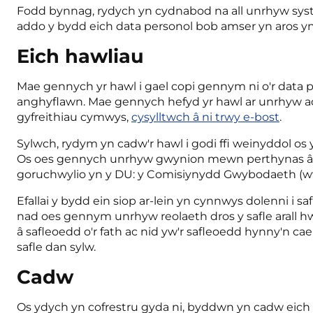
Fodd bynnag, rydych yn cydnabod na all unrhyw syste
addo y bydd eich data personol bob amser yn aros yn
Eich hawliau
Mae gennych yr hawl i gael copi gennym ni o'r data p
anghyflawn. Mae gennych hefyd yr hawl ar unrhyw adeg
gyfreithiau cymwys,
cysylltwch â ni trwy e-bost
.
Sylwch, rydym yn cadw'r hawl i godi ffi weinyddol os 
Os oes gennych unrhyw gwynion mewn perthynas â'r po
goruchwylio yn y DU: y Comisiynydd Gwybodaeth (ww
Efallai y bydd ein siop ar-lein yn cynnwys dolenni i 
nad oes gennym unrhyw reolaeth dros y safle arall h
â safleoedd o'r fath ac nid yw'r safleoedd hynny'n cae
safle dan sylw.
Cadw
Os ydych yn cofrestru gyda ni, byddwn yn cadw eich da