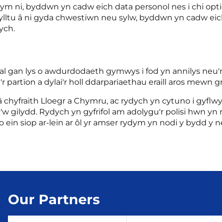
ni, byddwn yn cadw eich data personol nes i chi optio 
tu â ni gyda chwestiwn neu sylw, byddwn yn cadw eich d
ych.
dal gan lys o awdurdodaeth gymwys i fod yn annilys neu'
 partïon a dylai'r holl ddarpariaethau eraill aros mewn g
l â chyfraith Lloegr a Chymru, ac rydych yn cytuno i gyf
 i'w gilydd. Rydych yn gyfrifol am adolygu'r polisi hwn 
ein siop ar-lein ar ôl yr amser rydym yn nodi y bydd y
Our Partners