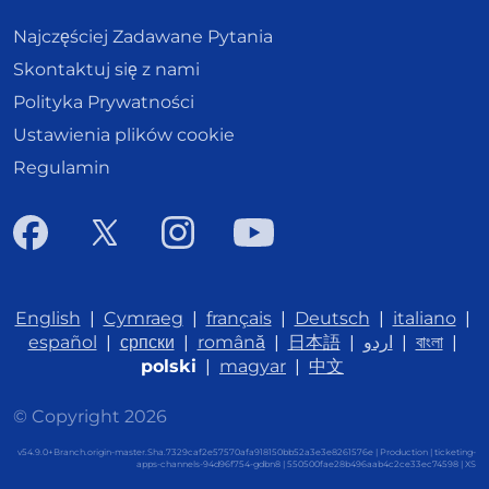
Najczęściej Zadawane Pytania
Skontaktuj się z nami
Polityka Prywatności
Ustawienia plików cookie
Regulamin
English
|
Cymraeg
|
français
|
Deutsch
|
italiano
|
español
|
српски
|
română
|
日本語
|
اردو
|
বাংলা
|
polski
|
magyar
|
中文
© Copyright 2026
v54.9.0+Branch.origin-master.Sha.7329caf2e57570afa918150bb52a3e3e8261576e | Production | ticketing-
apps-channels-94d96f754-gdbn8 | 550500fae28b496aab4c2ce33ec74598 |
XS