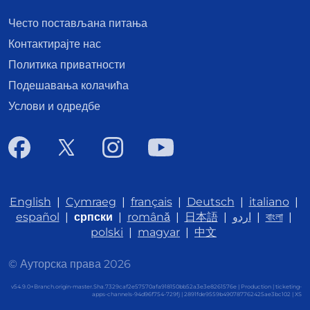
Често постављана питања
Контактирајте нас
Политика приватности
Подешавања колачића
Услови и одредбе
English
|
Cymraeg
|
français
|
Deutsch
|
italiano
|
español
|
српски
|
română
|
日本語
|
اردو
|
বাংলা
|
polski
|
magyar
|
中文
© Ауторска права 2026
v54.9.0+Branch.origin-master.Sha.7329caf2e57570afa918150bb52a3e3e8261576e | Production | ticketing-
apps-channels-94d96f754-729fj | 2891fde9559b490787762425ae3bc102 |
XS