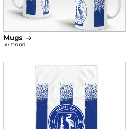
Mugs
ab £10.00