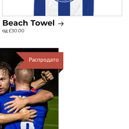
Beach Towel
од £30.00
Распродато