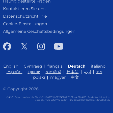
Häufig gestellte Fragen
Kontaktieren Sie uns
Datenschutzrichtlinie
Cookie-Einstellungen
Allgemeine Geschäftsbedingungen
English
|
Cymraeg
|
français
|
Deutsch
|
italiano
|
español
|
српски
|
română
|
日本語
|
اردو
|
বাংলা
|
polski
|
magyar
|
中文
© Copyright 2026
v54.9.5+Branch.-no-branch-.Sha.a581bb805675fa079748203117b9fdc4c0fbd893 | Production | ticketing-
apps-channels-c8f9777c-scdbn | 11bfc152e85848709d037aefd4fdc0b9 |
XS