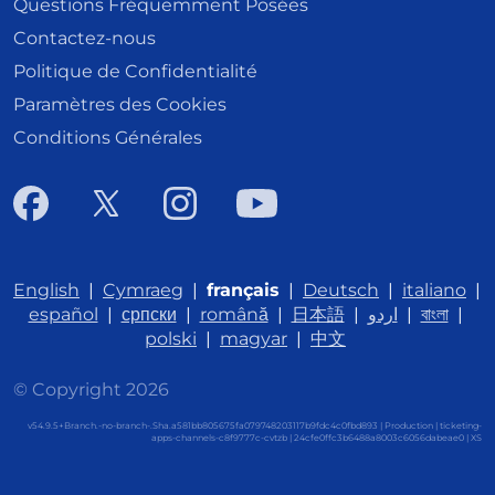
Questions Fréquemment Posées
Contactez-nous
Politique de Confidentialité
Paramètres des Cookies
Conditions Générales
English
|
Cymraeg
|
français
|
Deutsch
|
italiano
|
español
|
српски
|
română
|
日本語
|
اردو
|
বাংলা
|
polski
|
magyar
|
中文
© Copyright 2026
v54.9.5+Branch.-no-branch-.Sha.a581bb805675fa079748203117b9fdc4c0fbd893 | Production | ticketing-
apps-channels-c8f9777c-cvtzb | 24cfe0ffc3b6488a8003c6056dabeae0 |
XS