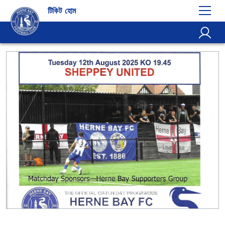
টিকিট হোম