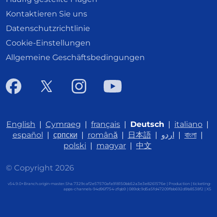
Kontaktieren Sie uns
Datenschutzrichtlinie
Cookie-Einstellungen
Allgemeine Geschäftsbedingungen
English
|
Cymraeg
|
français
|
Deutsch
|
italiano
|
español
|
српски
|
română
|
日本語
|
اردو
|
বাংলা
|
polski
|
magyar
|
中文
© Copyright 2026
v54.9.0+Branch.origin-master.Sha.7329caf2e57570afa918150bb52a3e3e8261576e | Production | ticketing-
apps-channels-94d96f754-zfqb9 | 089dc9d5a5fd47209fbb692d9b8538f2 |
XS