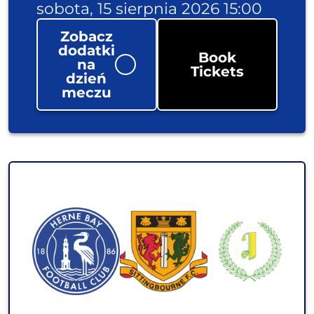
sobota, 15 sierpnia 2026 15:00
Zobacz
dodatki
Book
na
Tickets
dzień
meczu